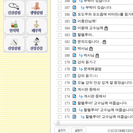
부탁이 있습니다.
188
부탁이 있습니다.
187
포도주와 포도즙에 비타민c를 첨가해도
186
이충만님께!
185
이왕재 교수님께
184
할렐루야...
183
문의드립니다...
182
박사님
181
박사님
180
강의 듣기-2
179
문제해결법
178
강의 듣기
177
(1)
오늘 강의 인상 깊게 잘 듣었습니다.
176
게시판 중에서
175
게시판 중에서
174
할렐루야! 교수님께 여쭙습니다.
173
할렐루야! 교수님께 여쭙습니다
172
할렐루야! 교수님께 여쭙습니다
171
[1]
[2]
[3]
[4]
[5]
[6]