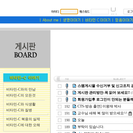
스팸게시물 수신거부 및 신고조치 
비타민-C와의 만남
게시판 관리방안-꼭 읽어 보세요!!
(
비타민-C의 모든것
회원가입후 로그인이 안되는 분들께.
비타민-C와 식생활
CTS-방송 출연] 이왕재 박사
192
비타민-C와 질병
교수님 새해 복 많이 받으세요^^
191
비타민-C 복용의 실제
오늘
190
비타민-C에 대한 오해
부탁이 있습니다.
189