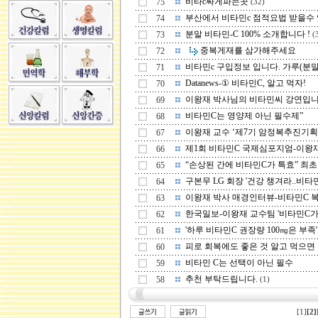
비타c싸게파는곳
75
(32)
부산에서 비타민c 점적요법 받을수 있 
74
분말 비타민-C 100% 소개합니다 !
73
(
중복게재를 삼가해주세요
72
비타민c 구입정보 입니다. 가루(분말) 
71
Datanews-① 비타민C, 알고 먹자!
70
이왕재 박사님의 비타민씨 강연입니다 
69
비타민C는 영양제 아닌 필수제”
68
이왕재 교수 ‘제7기 암정복추진기획단 
67
제1회 비타민C 국제심포지엄-이왕재 교
66
“손상된 간에 비타민C가 특효” 최초 .
65
구본무 LG 회장 '건강 챙겨라..비타민 
64
이왕재 박사 매경인터뷰-비타민C 복용 
63
한국일보-이왕재 교수팀 '비타민C가 암
62
'하루 비타민C 권장량 100㎎은 부족'… 
61
피로 회복에도 좋은 것 알고 먹으면 ‘ .
60
비타민 C는 선택이 아닌 필수
59
추천 부탁드립니다.
58
(1)
[1]
[2]