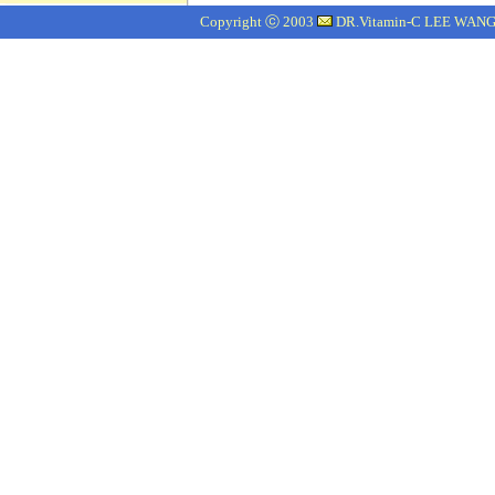
Copyright ⓒ 2003
DR.Vitamin-C LEE WANG J