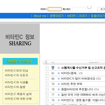
스팸게시물 수신거부 및 신고조치 공지
비타민-C와의 만남
비타민c중에...
81
(3)
비타민-C의 모든것
비타민C가 많이 비싸졌네요
80
(32)
비타민-C와 식생활
비타민 추천 부탁
79
비타민-C와 질병
종합비타민제 추천합니다.
78
(31)
비타민-C 복용의 실제
일반 약국 가면 1000짜리 싸게 사는
77
비타민-C에 대한 오해
비타민C는 `생명 필수품` 이랍니다
76