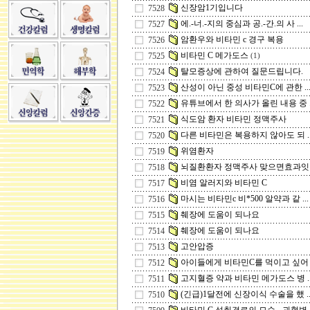
신장암1기입니다
7528
에.-너.-지의 중심과 공.-간.의 사 ...
7527
암환우와 비타민 c 경구 복용
7526
비타민 C 메가도스
7525
(1)
탈모증상에 관하여 질문드립니다.
7524
산성이 아닌 중성 비타민C에 관한 ..
7523
유튜브에서 한 의사가 올린 내용 중 ..
7522
식도암 환자 비타민 정맥주사
7521
다른 비타민은 복용하지 않아도 되 ..
7520
위염환자
7519
뇌질환환자 정맥주사 맞으면효과잇 .
7518
비염 알러지와 비타민 C
7517
마시는 비타민c 비*500 알약과 같 ...
7516
췌장에 도움이 되나요
7515
췌장에 도움이 되나요
7514
고안압증
7513
아이들에게 비타민C를 먹이고 싶어 .
7512
고지혈증 약과 비타민 메가도스 병 ..
7511
(긴급)1달전에 신장이식 수술을 했 ..
7510