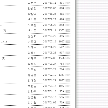
김현우
2017/11/12
891
.
안병진
2017/11/03
868
박상국
2017/10/28
415
.
백기옥
2017/09/27
498
..
오수병
2017/08/25
2058
.
백기옥
(1)
2017/08/14
1353
.
전진희
2017/07/20
346
..
이중규
(1)
2017/07/16
1067
이에녹
2017/06/27
542
임홍빈
2017/05/25
907
.
박재우
(1)
2017/04/06
1576
송원길
2017/03/27
758
이우남
2017/03/22
784
정명훈
2017/02/10
1341
강대형
2017/01/24
1077
최현일
2017/01/17
1072
.
김찬우
2017/01/13
559
문승환
2017/01/12
695
김민철
2017/01/05
739