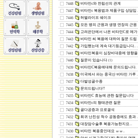
비타민c와 전립선의 관계
7448
비타민c 복용법과 제품구입 상담입 ..
7447
허벌라이프 쉐이크
7446
모든 병의 근원과 생명 연장의 근원 ..
7445
고려은단에서 나온 비타민C로 메가 .
7444
비타민 씨 복용에 대하여 질문 드립 ..
7443
가입했는데 계속 대기등급입니다.. ..
7442
비타민복용이 심장비대증에 영향을 .
7441
질문이 있습니다
7440
(1)
비타민C복용에대해 문의드립니다.
7439
미국에서 파는 중국산 비타민 가루 ..
7438
다발성골수종
7437
문의드립니다!!
7436
비타민C 효능에 관한 질문입니다
7435
비타민c의 형태관련 질문
7434
골다공증과 요로결석
7433
희귀 난친성 척수 공동증에도 효과 ..
7432
대장암수술후 복용가능한지요...
7431
비타민 복용중인데요 ㅠㅠ..
7430